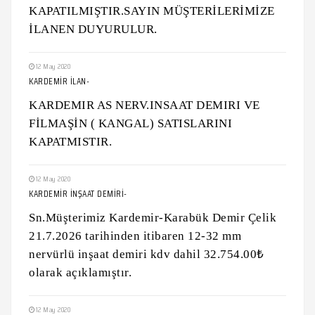
KAPATILMIŞTIR.SAYIN MÜŞTERİLERİMİZE
İLANEN DUYURULUR.
12 May 2020
KARDEMİR İLAN-
KARDEMIR AS NERV.INSAAT DEMIRI VE
FİLMAŞİN ( KANGAL) SATISLARINI
KAPATMISTIR.
12 May 2020
KARDEMİR İNŞAAT DEMİRİ-
Sn.Müşterimiz Kardemir-Karabük Demir Çelik
21.7.2026 tarihinden itibaren 12-32 mm
nervürlü inşaat demiri kdv dahil 32.754.00₺
olarak açıklamıştır.
12 May 2020