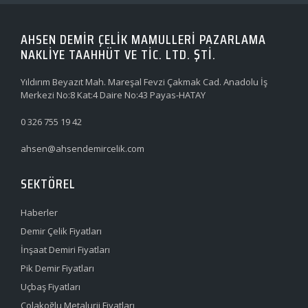
AHSEN DEMİR ÇELİK MAMULLERİ PAZARLAMA
NAKLİYE TAAHHÜT VE TİC. LTD. ŞTİ.
Yıldırım Beyazıt Mah. Mareşal Fevzi Çakmak Cad. Anadolu İş
Merkezi No:8 Kat:4 Daire No:43 Payas-HATAY
0 326 755 19 42
ahsen@ahsendemircelik.com
SEKTÖREL
Haberler
Demir Çelik Fiyatları
İnşaat Demiri Fiyatları
Pik Demir Fiyatları
Uçbaş Fiyatları
Çolakoğlu Metalurji Fiyatları