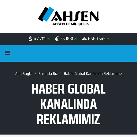
47.7111
55.1881
6660.545
›
›
Ana Sayfa
Basında Biz
Haber Global Kanalında Reklamımız
HABER GLOBAL
KANALINDA
REKLAMIMIZ