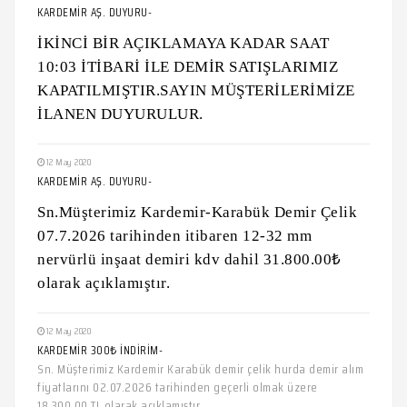
KARDEMİR AŞ. DUYURU-
İKİNCİ BİR AÇIKLAMAYA KADAR SAAT
10:03 İTİBARİ İLE DEMİR SATIŞLARIMIZ
KAPATILMIŞTIR.SAYIN MÜŞTERİLERİMİZE
İLANEN DUYURULUR.
12 May 2020
KARDEMİR AŞ. DUYURU-
Sn.Müşterimiz Kardemir-Karabük Demir Çelik
07.7.2026 tarihinden itibaren 12-32 mm
nervürlü inşaat demiri kdv dahil 31.800.00₺
olarak açıklamıştır.
12 May 2020
KARDEMİR 300₺ İNDİRİM-
Sn. Müşterimiz Kardemir Karabük demir çelik hurda demir alım
fiyatlarını 02.07.2026 tarihinden geçerli olmak üzere
18.300.00 TL olarak açıklamıştır.