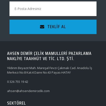
TEKLIF AL
AHSEN DEMİR ÇELİK MAMULLERİ PAZARLAMA
NAKLİYE TAAHHÜT VE TİC. LTD. ŞTİ.
Yıldırım Beyazıt Mah. Mareşal Fevzi Çakmak Cad. Anadolu İş
Merkezi No:8 Kat:4 Daire No:43 Payas-HATAY
0 326 755 19 42
ahsen@ahsendemircelik.com
SEKTÖREL