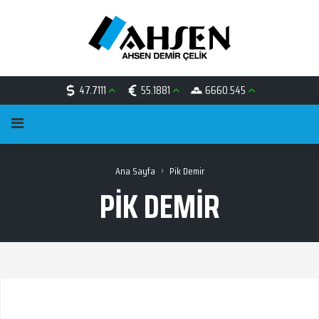
47.7111
55.1881
6660.545
›
Ana Sayfa
Pik Demir
PIK DEMIR