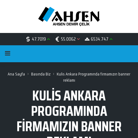
47.7019
55.0062
6534.747
›
›
Ana Sayfa
Basında Biz
Kulis Ankara Programında firmamızın banner
reklamı
KULIS ANKARA
PROGRAMINDA
FIRMAMIZIN BANNER