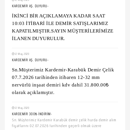
KARDEMİR AŞ. DUYURU-
İKİNCİ BİR AÇIKLAMAYA KADAR SAAT
10:03 İTİBARİ İLE DEMİR SATIŞLARIMIZ
KAPATILMIŞTIR.SAYIN MÜŞTERİLERİMİZE
İLANEN DUYURULUR.
12 May 2020
KARDEMİR AŞ. DUYURU-
Sn.Müşterimiz Kardemir-Karabük Demir Çelik
07.7.2026 tarihinden itibaren 12-32 mm
nervürlü inşaat demiri kdv dahil 31.800.00₺
olarak açıklamıştır.
12 May 2020
KARDEMİR 300₺ İNDİRİM-
Sn. Müşterimiz Kardemir Karabük demir çelik hurda demir alım
fiyatlarını 02.07.2026 tarihinden geçerli olmak üzere