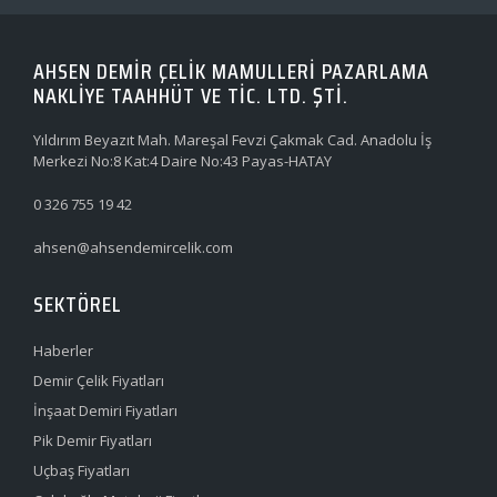
AHSEN DEMİR ÇELİK MAMULLERİ PAZARLAMA
NAKLİYE TAAHHÜT VE TİC. LTD. ŞTİ.
Yıldırım Beyazıt Mah. Mareşal Fevzi Çakmak Cad. Anadolu İş
Merkezi No:8 Kat:4 Daire No:43 Payas-HATAY
0 326 755 19 42
ahsen@ahsendemircelik.com
SEKTÖREL
Haberler
Demir Çelik Fiyatları
İnşaat Demiri Fiyatları
Pik Demir Fiyatları
Uçbaş Fiyatları