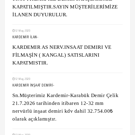
KAPATILMIŞTIR.SAYIN MÜŞTERİLERİMİZE
İLANEN DUYURULUR.
12 May 2020
KARDEMİR İLAN-
KARDEMIR AS NERV.INSAAT DEMIRI VE
FİLMAŞİN ( KANGAL) SATISLARINI
KAPATMISTIR.
12 May 2020
KARDEMİR İNŞAAT DEMİRİ-
Sn.Müşterimiz Kardemir-Karabük Demir Çelik
21.7.2026 tarihinden itibaren 12-32 mm
nervürlü inşaat demiri kdv dahil 32.754.00₺
olarak açıklamıştır.
12 May 2020