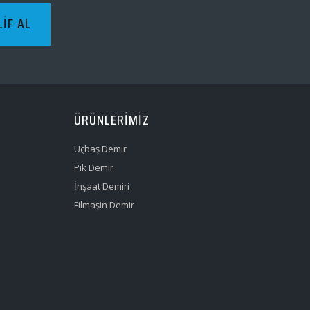
LIF AL
ÜRÜNLERIMIZ
Uçbaş Demir
Pik Demir
İnşaat Demiri
Filmaşin Demir