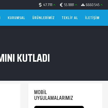
47.7111
55.1881
6660.545
I
KURUMSAL
ÜRÜNLERIMIZ
TEKLIF AL
İLETIŞIM
MINI KUTLADI
MOBIL
UYGULAMALARIMIZ