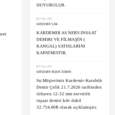
DUYURULUR.
12 May 2020
KARDEMİR İLAN-
KARDEMIR AS NERV.INSAAT
aret
DEMIRI VE FİLMAŞİN (
KANGAL) SATISLARINI
KAPATMISTIR.
12 May 2020
KARDEMİR İNŞAAT DEMİRİ-
Sn.Müşterimiz Kardemir-Karabük
Demir Çelik 21.7.2026 tarihinden
itibaren 12-32 mm nervürlü
inşaat demiri kdv dahil
32.754.00₺ olarak açıklamıştır.