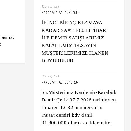
12 May 2020
KARDEMİR AŞ. DUYURU-
İKİNCİ BİR AÇIKLAMAYA
KADAR SAAT 10:03 İTİBARİ
masına,
İLE DEMİR SATIŞLARIMIZ
e
KAPATILMIŞTIR.SAYIN
MÜŞTERİLERİMİZE İLANEN
DUYURULUR.
12 May 2020
KARDEMİR AŞ. DUYURU-
Sn.Müşterimiz Kardemir-Karabük
Demir Çelik 07.7.2026 tarihinden
itibaren 12-32 mm nervürlü
inşaat demiri kdv dahil
31.800.00₺ olarak açıklamıştır.