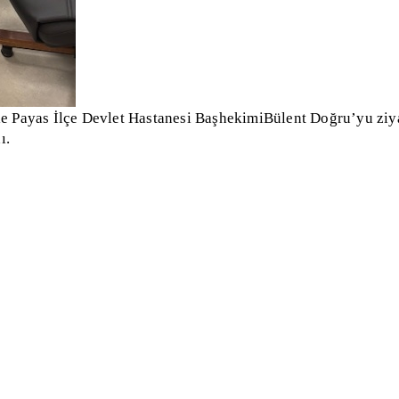
e Payas İlçe Devlet Hastanesi BaşhekimiBülent Doğru’yu ziy
dı.