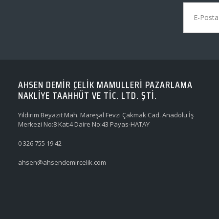
AHSEN DEMİR ÇELİK MAMULLERİ PAZARLAMA
NAKLİYE TAAHHÜT VE TİC. LTD. ŞTİ.
Yıldırım Beyazıt Mah. Mareşal Fevzi Çakmak Cad. Anadolu İş
Merkezi No:8 Kat:4 Daire No:43 Payas-HATAY
0 326 755 19 42
ahsen@ahsendemircelik.com