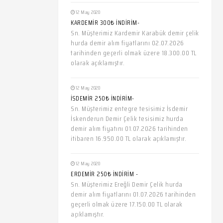
12 May 2020
KARDEMİR 300₺ İNDİRİM-
Sn. Müşterimiz Kardemir Karabük demir çelik
hurda demir alım fiyatlarını 02.07.2026
tarihinden geçerli olmak üzere 18.300.00 TL
olarak açıklamıştır.
12 May 2020
İSDEMİR 250₺ İNDİRİM-
Sn. Müşterimiz entegre tesisimiz İsdemir
İskenderun Demir Çelik tesisimiz hurda
demir alım fiyatını 01.07.2026 tarihinden
itibaren 16.950.00 TL olarak açıklamıştır.
12 May 2020
ERDEMİR 250₺ İNDİRİM -
Sn. Müşterimiz Ereğli Demir Çelik hurda
demir alım fiyatlarını 01.07.2026 tarihinden
geçerli olmak üzere 17.150.00 TL olarak
açıklamıştır.