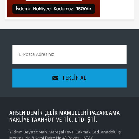
TEKLIF AL
AHSEN DEMİR ÇELİK MAMULLERİ PAZARLAMA
NAKLİYE TAAHHÜT VE TİC. LTD. ŞTİ.
Yıldırım Beyazıt Mah. Mareşal Fevzi Çakmak Cad. Anadolu İş
Merkezi No:8 Kat:4 Daire No:43 Payas-HATAY