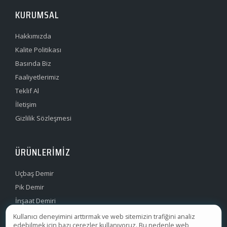
KURUMSAL
Hakkımızda
Kalite Politikası
Basında Biz
Faaliyetlerimiz
Teklif Al
İletişim
Gizlilik Sözleşmesi
ÜRÜNLERIMIZ
Uçbaş Demir
Pik Demir
İnşaat Demiri
Filmaşin Demir
Kullanıcı deneyimini arttırmak ve web sitemizin trafiğini analiz
edebilmek için bazı çerezler kullanıyoruz. Bu nedenle web