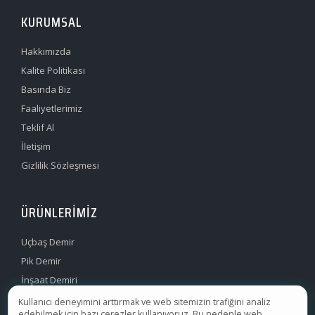
KURUMSAL
Hakkımızda
Kalite Politikası
Basında Biz
Faaliyetlerimiz
Teklif Al
İletişim
Gizlilik Sözleşmesi
ÜRÜNLERIMIZ
Uçbaş Demir
Pik Demir
İnşaat Demiri
Filmaşin Demir
Kullanıcı deneyimini arttırmak ve web sitemizin trafiğini analiz
edebilmek için bazı çerezler kullanıyoruz. Bu nedenle web