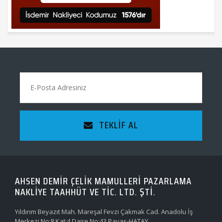
TEKLIF AL
AHSEN DEMİR ÇELİK MAMULLERİ PAZARLAMA
NAKLİYE TAAHHÜT VE TİC. LTD. ŞTİ.
Yıldırım Beyazıt Mah. Mareşal Fevzi Çakmak Cad. Anadolu İş
Merkezi No:8 Kat:4 Daire No:43 Payas-HATAY