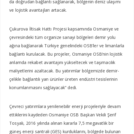
da doğrudan bağlantı sağla­narak, bölgenin deniz ulaşımı
ve lojistik avantajları artacak.
Çukurova İltisak Hattı Projesi kapsamında Osmaniye ve
çev­resindeki tüm organize sanayi bölgeleri demir yolu
ağına bağ­lanarak Türkiye genelindeki OSB’ler ve limanlarla
bağlantı kurulacak. Bu projeler, Osma­niye OSB’nin lojistik
anlamda rekabet avantajını yükselte­cek ve taşımacılık
maliyetleri­ni azaltacak. Bu yatırımlar böl­gemizde demir-
çelikle bağlan­tılı yan ürünler üreten endüstri tesislerinin
konumlanmasını sağlayacak” dedi.
Çevreci yatırımlara yenile­nebilir enerji projeleriyle de­vam
ettiklerini kaydeden Os­maniye OSB Başkan Vekili Şe­rif
Tosyalı, 2016 yılında alınan kararla 7,5 megavatlık bir
güneş enerji santrali (GES) kurdukla­rını, bölgede bulunan