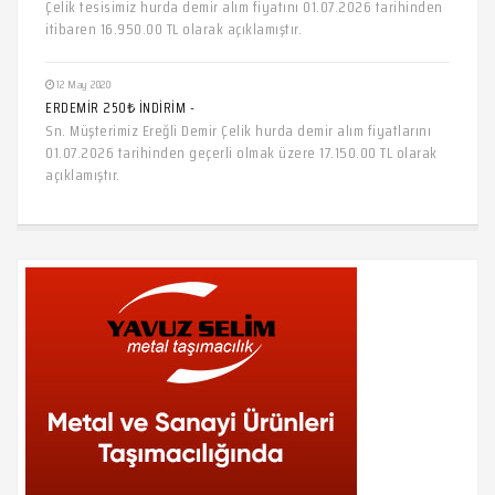
Çelik tesisimiz hurda demir alım fiyatını 01.07.2026 tarihinden
itibaren 16.950.00 TL olarak açıklamıştır.
12 May 2020
ERDEMİR 250₺ İNDİRİM -
Sn. Müşterimiz Ereğli Demir Çelik hurda demir alım fiyatlarını
01.07.2026 tarihinden geçerli olmak üzere 17.150.00 TL olarak
açıklamıştır.