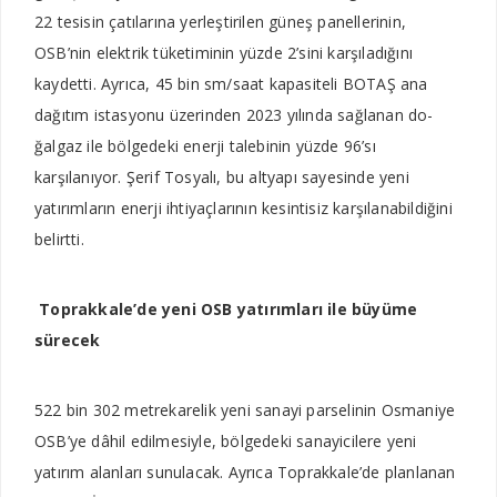
22 tesisin çatılarına yerleştirilen güneş panellerinin,
OSB’nin elektrik tüketiminin yüzde 2’sini kar­şıladığını
kaydetti. Ayrıca, 45 bin sm/saat kapasiteli BOTAŞ ana
dağıtım istasyonu üzerin­den 2023 yılında sağlanan do­
ğalgaz ile bölgedeki enerji tale­binin yüzde 96’sı
karşılanıyor. Şerif Tosyalı, bu altyapı saye­sinde yeni
yatırımların enerji ihtiyaçlarının kesintisiz karşı­lanabildiğini
belirtti.
Toprakkale’de yeni OSB yatırımları ile büyüme
sürecek
522 bin 302 metrekarelik yeni sanayi parselinin Osmaniye
OSB’ye dâhil edilmesiyle, bölgedeki sanayicilere yeni
yatırım alanları sunulacak. Ayrıca Toprakkale’de planlanan