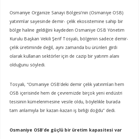
Osmaniye Organize Sa­nayi Bölgesi’nin (Os­maniye OSB)
yatırım­lar sayesinde demir- çelik eko­sistemine sahip bir
bölge haline geldiğini kaydeden Osmaniye OSB Yönetim
Kurulu Başkan Vekili Şerif Tosyalı, bölgenin sadece demir-
çelik üretiminde değil, aynı zamanda bu ürünle­ri girdi
olarak kullanan sektör­ler için de cazip bir yatırım alanı
olduğunu söyledi.
Tosyalı, “Os­maniye OSB’deki demir çelik yatırımları hem
OSB içerisinde hem de çevremizde birçok yeni endüstri
tesisinin kümelenme­sine vesile oldu, böylelikle bura­da
tam anlamıyla bir kazan-ka­zan iş birliği doğdu” dedi.
Osmaniye OSB’de güçlü bir üretim kapasitesi var