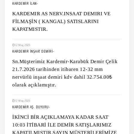
KARDEMİR İLAN-
KARDEMIR AS NERV.INSAAT DEMIRI VE
FİLMAŞİN ( KANGAL) SATISLARINI
KAPATMISTIR.
12 May 2020
KARDEMİR İNŞAAT DEMİRİ-
Sn.Müşterimiz Kardemir-Karabük Demir Çelik
21.7.2026 tarihinden itibaren 12-32 mm
nervürlü inşaat demiri kdv dahil 32.754.00₺
olarak açıklamıştır.
12 May 2020
KARDEMİR AŞ. DUYURU-
İKİNCİ BİR AÇIKLAMAYA KADAR SAAT
10:03 İTİBARİ İLE DEMİR SATIŞLARIMIZ
KAPATILMIŞTIR.SAYIN MÜŞTERİLERİMİZE