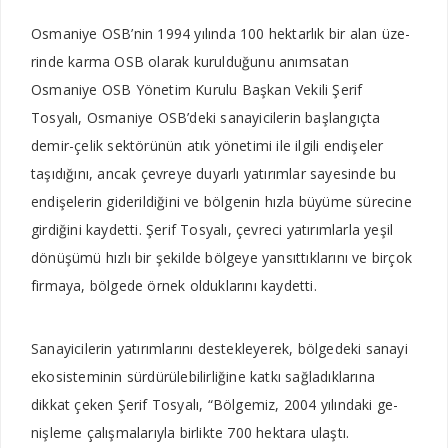
Osmaniye OSB’nin 1994 yı­lında 100 hektarlık bir alan üze­
rinde karma OSB olarak kurul­duğunu anımsatan
Osmaniye OSB Yönetim Kurulu Başkan Vekili Şerif
Tosyalı, Osmaniye OSB’deki sanayicilerin başlan­gıçta
demir-çelik sektörünün atık yönetimi ile ilgili endişeler
taşıdığını, ancak çevreye duyar­lı yatırımlar sayesinde bu
endi­şelerin giderildiğini ve bölgenin hızla büyüme sürecine
girdiğini kaydetti. Şerif Tosyalı, çevre­ci yatırımlarla yeşil
dönüşümü hızlı bir şekilde bölgeye yansıt­tıklarını ve birçok
firmaya, böl­gede örnek olduklarını kaydetti.
Sanayicilerin yatırımlarını destekleyerek, bölgedeki sa­nayi
ekosisteminin sürdürü­lebilirliğine katkı sağladıkları­na
dikkat çeken Şerif Tosyalı, “Bölgemiz, 2004 yılındaki ge­
nişleme çalışmalarıyla birlik­te 700 hektara ulaştı.