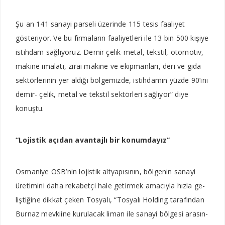
Şu an 141 sanayi parseli üzerinde 115 te­sis faaliyet
gösteriyor. Ve bu fir­maların faaliyetleri ile 13 bin 500 kişiye
istihdam sağlıyo­ruz. Demir çelik-metal, tekstil, otomotiv,
makine imalatı, zi­rai makine ve ekipmanları, de­ri ve gıda
sektörlerinin yer aldı­ğı bölgemizde, istihdamın yüz­de 90’ını
demir- çelik, metal ve tekstil sektörleri sağlıyor” diye
konuştu.
“Lojistik açıdan avantajlı bir konumdayız”
Osmaniye OSB’nin lojistik altyapısının, bölgenin sanayi
üretimini daha rekabetçi ha­le getirmek amacıyla hızla ge­
liştiğine dikkat çeken Tosya­lı, “Tosyalı Holding tarafından
Burnaz mevkiine kurulacak li­man ile sanayi bölgesi arasın­