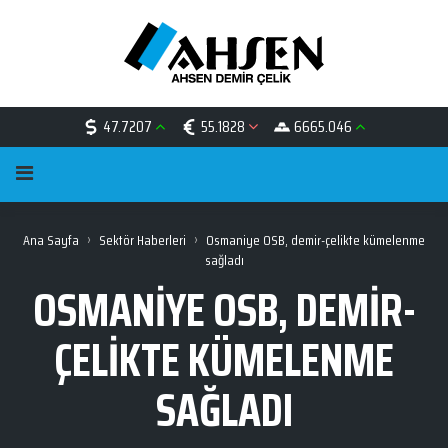
47.7207
55.1828
6665.046
›
›
Ana Sayfa
Sektör Haberleri
Osmaniye OSB, demir-çelikte kümelenme
sağladı
OSMANIYE OSB, DEMIR-
ÇELIKTE KÜMELENME
SAĞLADI