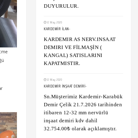
DUYURULUR.
12 May 2020
KARDEMİR İLAN-
KARDEMIR AS NERV.INSAAT
DEMIRI VE FİLMAŞİN (
etme
KANGAL) SATISLARINI
ğü
KAPATMISTIR.
12 May 2020
KARDEMİR İNŞAAT DEMİRİ-
ar
Sn.Müşterimiz Kardemir-Karabük
Demir Çelik 21.7.2026 tarihinden
itibaren 12-32 mm nervürlü
inşaat demiri kdv dahil
32.754.00₺ olarak açıklamıştır.