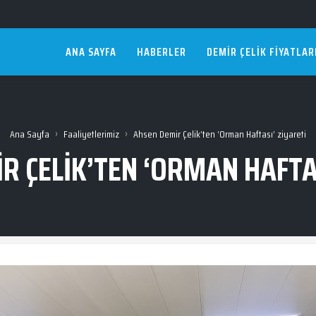
ANA SAYFA
HABERLER
DEMIR ÇELIK FIYATLAR
›
›
Ana Sayfa
Faaliyetlerimiz
Ahsen Demir Çelik’ten ‘Orman Haftası’ ziyareti
R ÇELIK’TEN ‘ORMAN HAFTAS