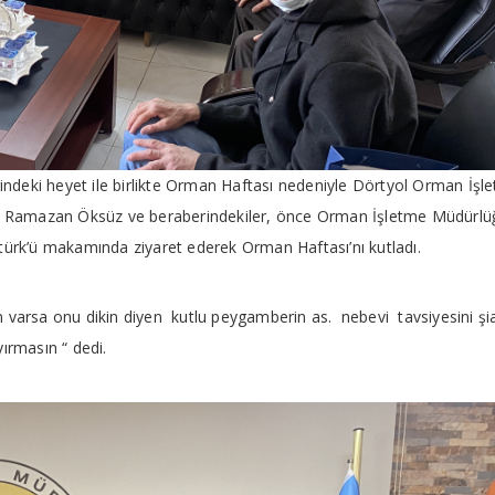
eki heyet ile birlikte Orman Haftası nedeniyle Dörtyol Orman İşl
 Ramazan Öksüz ve beraberindekiler, önce Orman İşletme Müdürlü
ürk’ü makamında ziyaret ederek Orman Haftası’nı kutladı.
an varsa onu dikin diyen kutlu peygamberin as. nebevi tavsiyesini şi
yırmasın “ dedi.