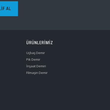
LIF AL
ÜRÜNLERIMIZ
Uçbaş Demir
Pik Demir
İnşaat Demiri
Filmaşin Demir