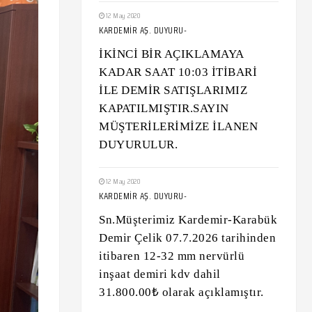
12 May 2020
KARDEMİR AŞ. DUYURU-
İKİNCİ BİR AÇIKLAMAYA
KADAR SAAT 10:03 İTİBARİ
İLE DEMİR SATIŞLARIMIZ
KAPATILMIŞTIR.SAYIN
MÜŞTERİLERİMİZE İLANEN
DUYURULUR.
12 May 2020
KARDEMİR AŞ. DUYURU-
Sn.Müşterimiz Kardemir-Karabük
Demir Çelik 07.7.2026 tarihinden
itibaren 12-32 mm nervürlü
inşaat demiri kdv dahil
31.800.00₺ olarak açıklamıştır.