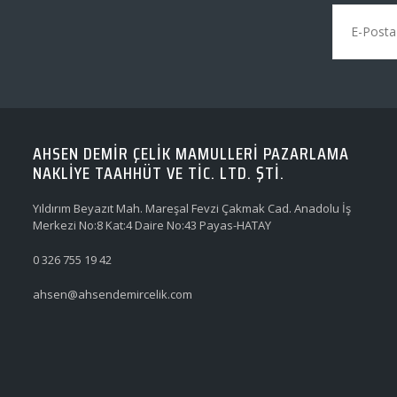
AHSEN DEMİR ÇELİK MAMULLERİ PAZARLAMA
NAKLİYE TAAHHÜT VE TİC. LTD. ŞTİ.
Yıldırım Beyazıt Mah. Mareşal Fevzi Çakmak Cad. Anadolu İş
Merkezi No:8 Kat:4 Daire No:43 Payas-HATAY
0 326 755 19 42
ahsen@ahsendemircelik.com