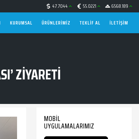
47.7044
55.0221
6568.189
I
KURUMSAL
ÜRÜNLERIMIZ
TEKLIF AL
İLETIŞIM
I’ ZIYARETI
MOBIL
UYGULAMALARIMIZ