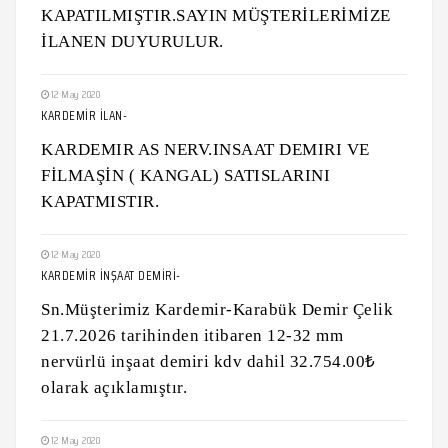
KAPATILMIŞTIR.SAYIN MÜŞTERİLERİMİZE
İLANEN DUYURULUR.
12 May 2020
KARDEMİR İLAN-
KARDEMIR AS NERV.INSAAT DEMIRI VE
FİLMAŞİN ( KANGAL) SATISLARINI
KAPATMISTIR.
12 May 2020
KARDEMİR İNŞAAT DEMİRİ-
Sn.Müşterimiz Kardemir-Karabük Demir Çelik
21.7.2026 tarihinden itibaren 12-32 mm
nervürlü inşaat demiri kdv dahil 32.754.00₺
olarak açıklamıştır.
12 May 2020