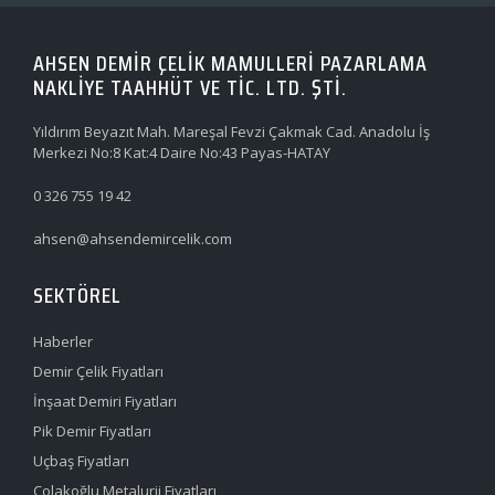
AHSEN DEMİR ÇELİK MAMULLERİ PAZARLAMA
NAKLİYE TAAHHÜT VE TİC. LTD. ŞTİ.
Yıldırım Beyazıt Mah. Mareşal Fevzi Çakmak Cad. Anadolu İş
Merkezi No:8 Kat:4 Daire No:43 Payas-HATAY
0 326 755 19 42
ahsen@ahsendemircelik.com
SEKTÖREL
Haberler
Demir Çelik Fiyatları
İnşaat Demiri Fiyatları
Pik Demir Fiyatları
Uçbaş Fiyatları
Çolakoğlu Metalurji Fiyatları