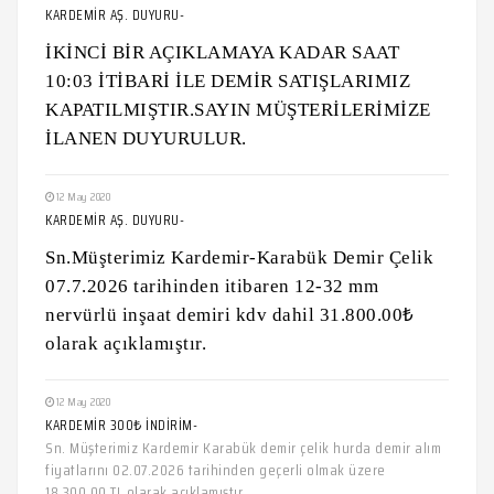
KARDEMİR AŞ. DUYURU-
İKİNCİ BİR AÇIKLAMAYA KADAR SAAT
10:03 İTİBARİ İLE DEMİR SATIŞLARIMIZ
KAPATILMIŞTIR.SAYIN MÜŞTERİLERİMİZE
İLANEN DUYURULUR.
12 May 2020
KARDEMİR AŞ. DUYURU-
Sn.Müşterimiz Kardemir-Karabük Demir Çelik
07.7.2026 tarihinden itibaren 12-32 mm
nervürlü inşaat demiri kdv dahil 31.800.00₺
olarak açıklamıştır.
12 May 2020
KARDEMİR 300₺ İNDİRİM-
Sn. Müşterimiz Kardemir Karabük demir çelik hurda demir alım
fiyatlarını 02.07.2026 tarihinden geçerli olmak üzere
18.300.00 TL olarak açıklamıştır.