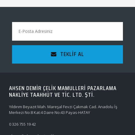
TEKLIF AL
AHSEN DEMİR ÇELİK MAMULLERİ PAZARLAMA
NAKLİYE TAAHHÜT VE TİC. LTD. ŞTİ.
Yıldırım Beyazıt Mah. Mareşal Fevzi Çakmak Cad. Anadolu İş
Merkezi No:8 Kat:4 Daire No:43 Payas-HATAY
0 326 755 19 42