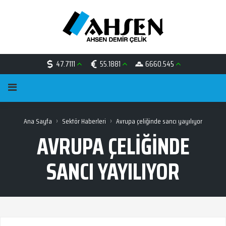
47.7111
55.1881
6660.545
›
›
Ana Sayfa
Sektör Haberleri
Avrupa çeliğinde sancı yayılıyor
AVRUPA ÇELIĞINDE
SANCI YAYILIYOR